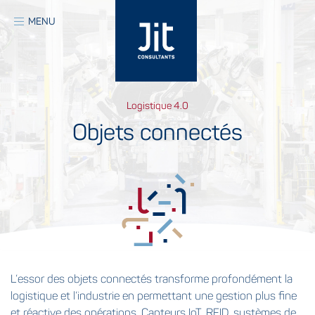
Aller
au
MENU
contenu
principal
Logistique 4.0
Objets connectés
L’essor des objets connectés transforme profondément la
logistique et l’industrie en permettant une gestion plus fine
et réactive des opérations. Capteurs IoT, RFID, systèmes de