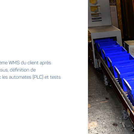
stème WMS du client après
us, définition de
c les automates (PLC) et tests